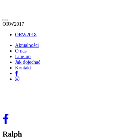
ORW2017
ORW2018
Aktualności
O nas
Line-up
Jak dojechać
Kontakt
Ralph