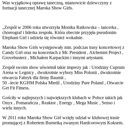
Was wyjątkową oprawę taneczną, mianowicie dziewczyny z
formacji tanecznej Maroka Show Girls.
„Zespół w 2006 roku utworzyła Monika Ratkowska – tancerka ,
choreograf i liderka zespołu. Która obecnie przyjęła pseudonim
Elephant Girl i udziela się również wokalnie.
Maroka Show Girls występowały min. podczas trasy koncertowej z
Candy Girl oraz na koncertach z Mr. President , Alchemist Project ,
Grovebusterz , Michałem Karpackim i innymi artystami.
Zespół swoim show uświetnił takie imprezy jak : Urodziny Cuprum
Arena w Legnicy , dwukrotnie wybory Miss Polonii , dwukrotnie
otwarcia Fabryk dla firmy Baumit ,
50 –lecie KGHM Polska Miedź , Urodziny Pure Poland , Otwarcie
Get Fit Fitness.
Gościły w najlepszych i największych klubach w Polsce takich jak
Onyx , Pomarańcza , Reaktor , Energy , Mega Music , Senso i
wielu innych.
W 2011 roku Maroka Show Girl wzięły udział w klubowej trasie
promującej z Robertem Burneiką zwanym Hardcorowym Koksem.