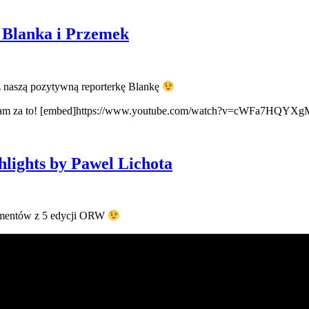
a Blanka i Przemek
 naszą pozytywną reporterkę Blankę
y Wam za to! [embed]https://www.youtube.com/watch?v=cWFa7HQYXgM[
hlights by Pawel Lichota
momentów z 5 edycji ORW