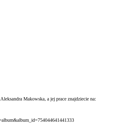
 Aleksandra Makowska, a jej prace znajdziecie na:
/?tab=album&album_id=754044641441333