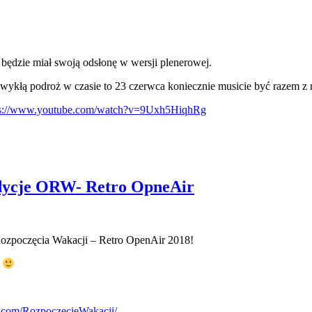
 będzie miał swoją odsłonę w wersji plenerowej.
ezwykłą podroż w czasie to 23 czerwca koniecznie musicie być razem z
ps://www.youtube.com/watch?v=9Uxh5HiqhRg
 edycje ORW- Retro OpneAir
o Rozpoczęcia Wakacji – Retro OpenAir 2018!
e
.com/RozpoczecieWakacji/