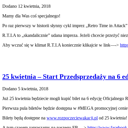
Dodano 12 kwietnia, 2018
Mamy dla Was coś specjalnego!
Po raz pierwszy w historii słynny cykl imprez „Retro Time in Attack”
R.T.I.A to „skandalicznie” udana impreza. Jeżeli chcecie przeżyć ni
Aby wczuć się w klimat R.T.I.A koniecznie klikajcie w link—->
htt
25 kwietnia – Start Przedsprzedaży na 6
Dodano 5 kwietnia, 2018
Już 25 kwietnia będziecie mogli kupić bilet na 6 edycję Oficjalneg
Pierwsza pula biletów będzie dostępna w #MEGA promocyjnej ceni
Bilety będą dostępne na
www.rozpoczeciewakacji.pl
od 25 kwietnia!
A tym czasem zapraszamy na naszego FB —>
https://www.facebook